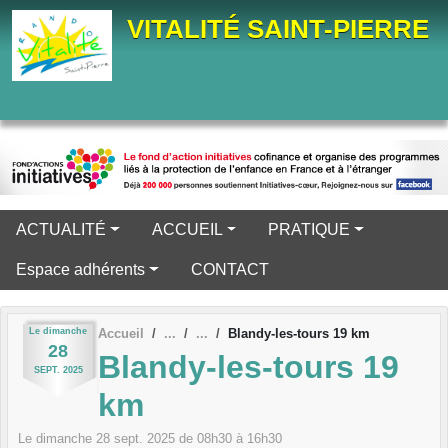
Panneau de gestion des cookies
VITALITÉ SAINT-PIERRE
ACTUALITÉ
ACCUEIL
PRATIQUE
Espace adhérents
CONTACT
Le
dimanche
Accueil
Blandy-les-tours 19 km
28
Blandy-les-tours 19
SEPT.
2025
km
Le
dimanche
28
sept.
2025
de 08h30 à 16h30